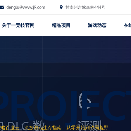
denglu@www.j9.com
甘南州吉嫁森林444号
关于一竞技官网
精品项目
游戏动态
在
PROJEC
攻略百度云：流放游戏生存指南：从零开始到称霸荒野