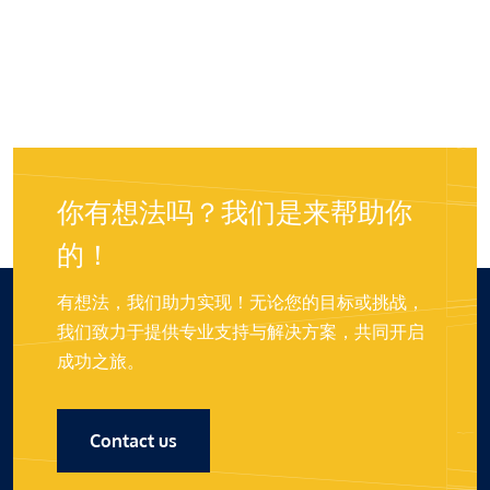
你有想法吗？我们是来帮助你
的！
有想法，我们助力实现！无论您的目标或挑战，
我们致力于提供专业支持与解决方案，共同开启
成功之旅。
Contact us