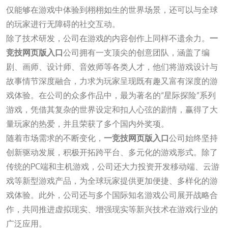
仅能够在游戏中体验到栩栩如生的世界场景，还可以与全球
的玩家进行无障碍的社交互动。
除了技术研发，公司在游戏的内容创作上同样不遗余力。
一
竞技网页版入口
公司拥有一支顶尖的创意团队，涵盖了编
剧、画师、设计师、音效师等各类人才，他们将游戏设计与
故事情节深度融合，力求为玩家呈现既有趣又富有深度的游
戏体验。在公司的众多作品中，最为著名的“星际探险”系列
游戏，凭借其复杂的世界设定和扣人心弦的剧情，赢得了大
量玩家的热爱，并且荣获了多个国内外奖项。
随着市场需求的不断变化，
一竞技网页版入口
公司始终坚持
创新驱动发展，积极开拓跨平台、多元化的游戏形式。除了
传统的PC端和主机游戏，公司还大力投资开发移动端、云游
戏等新型游戏产品，为全球玩家提供更加便捷、多样化的游
戏体验。此外，公司还与多个国际知名游戏公司展开战略合
作，共同推进虚拟现实、增强现实等新兴技术在游戏行业的
广泛应用。