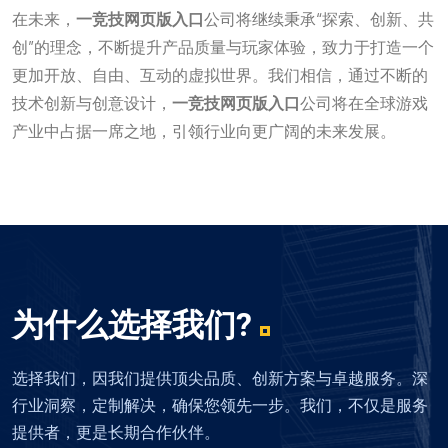
在未来，
一竞技网页版入口
公司将继续秉承“探索、创新、共
创”的理念，不断提升产品质量与玩家体验，致力于打造一个
更加开放、自由、互动的虚拟世界。我们相信，通过不断的
技术创新与创意设计，
一竞技网页版入口
公司将在全球游戏
产业中占据一席之地，引领行业向更广阔的未来发展。
为什么选择我们?
选择我们，因我们提供顶尖品质、创新方案与卓越服务。深
行业洞察，定制解决，确保您领先一步。我们，不仅是服务
提供者，更是长期合作伙伴。